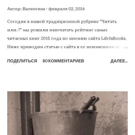
Автор:
Валентина
февраля 02, 2016
Сегодня в нашей традиционной рубрике "Читать
или..?" мы решили напечатать рейтинг самых
читаемых книг 2015 года по мнению сайта LifeInBooks.
Ниже приводим статью с сайта в ее неизменном виде"
"Наш топ-20 лучших книг 2015 года – это именно тот
ПОДЕЛИТЬСЯ
80 КОММЕНТАРИЕВ
ДАЛЕЕ...
список литературных произведений, которые
покорили сердца читателей своей искренностью и
настоящими чувствами. Важно ведь еще и то, что
художественная книга должна быть захватывающей,
держать в напряжении до последней строчки. 1.
Название: «Эверест. Смертельное восхождение»
Автор: Анатолий Букреев, Г. Вестон ДеУолт Высокий
рейтинг книги обусловлен тем, что она основана на
реальных событиях, которые произошли в 1996 году