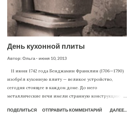
при восхождении группы людей на Эверест. Плохие
погодные условия и ошибки альпинистов и привели
к трагедии. Книга была написана в 1997 году, но на
русский язык переведена лишь в 2015 году. 2.
Название: «Она & он» Автор: Марк Леви Интересная и
День кухонной плиты
захватывающая история любви двух людей, кот...
Автор:
Ольга
июня 10, 2013
11 июня 1742 года Бенджамин Франклин (1706—1790)
изобрёл кухонную плиту — великое устройство,
сегодня стоящее в каждом доме. До него
металлические печи имели странную конструкцию,
не позволявшую равномерно разогревать или
ПОДЕЛИТЬСЯ
ОТПРАВИТЬ КОММЕНТАРИЙ
ДАЛЕЕ...
готовить еду, Бенджамин Франклин же додумался,
какой лабиринт из труб создать, чтобы раскаленный
газ шел по ним одинаково мощно. Без этой вещи